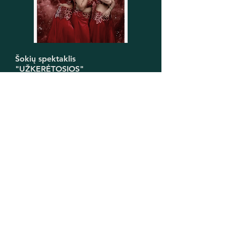
Šokių spektaklis
"UŽKERĖTOSIOS"
2025 11 16
Vilniuje
Skaityti daugiau
Sek mūsų naujienas!
Noriu gauti naujienlaiškį