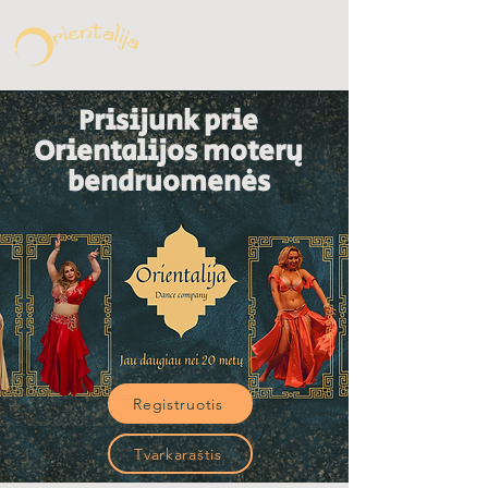
Rytietiškų šokių ir sveikatingumo studija
Prisijunk prie
Orientalijos moterų
bendruomenės
Registruotis
Tvarkaraštis